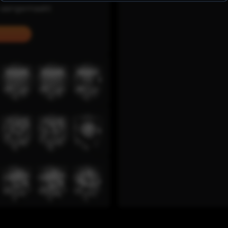
t aangemaakt