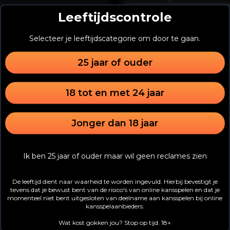
Leeftijdscontrole
162
Selecteer je leeftijdscategorie om door te gaan.
Resultaten
25 jaar of ouder
Toernooi
18 tot en met 24 jaar
Pokerkampioenschap van
Amsterdam-Centrum
Jonger dan 18 jaar
Pokerkampioenschap van
Amsterdam
Ik ben 25 jaar of ouder maar wil geen reclames zien
Eerste
Vorige
De leeftijd dient naar waarheid te worden ingevuld. Hierbij bevestigt je
tevens dat je bewust bent van de risico's van online kansspelen en dat je
momenteel niet bent uitgesloten van deelname aan kansspelen bij online
kansspelaanbieders.
carrière
Wat kost gokken jou? Stop op tijd. 18+