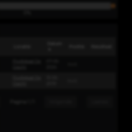
0
%
Datum
Locatie
Positie
Resultaat
▼
Poollokaal De
07-05-
n.v.t.
Gracht
2024
Poollokaal De
13-05-
n.v.t.
Gracht
2019
Pagina
1
/
1
Volgende
Laatste