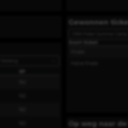
Gewonnen ticke
ONK Poker Summer Camp 
Soort ticket
Finale
 Ranking
Halve finale
XP
162
162
162
Op weg naar de 
162