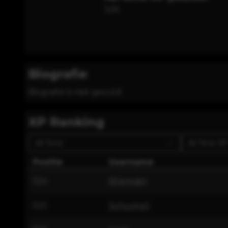
526
van Stein
Online pokerkampioenschap van
Bunschoten-Spakenburg
22-10-2025 19:00:00
Biografie
Biografie is niet gevuld
XP Ranking
All Time
All Time
XP
Positie
Username
524
Brennain
525
Schuring1