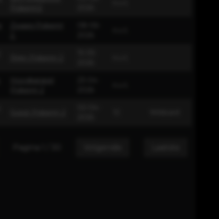
n.v.t.
Pokerrrr2
2026
e
Zwaag Pokerrrr
08-06-
n.v.t.
2.
2026
15-05-
Rijen Pokerrrr 2
n.v.t.
2026
Hoogkarspel
23-04-
n.v.t.
Pokerrrr 2
2026
02-04-
Soest Pokerrrr 2
12
Wildcard
2026
Pagina
1
/
30
Volgende
Laatste