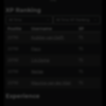
XP Ranking
All Time
All Time
XP Ranking
Positie
Username
XP
20761
Kubilay van Delft
75
20761
Paco
75
20761
J.A.IJpma
75
20761
Nielsie
75
20761
Maurice van der Kleij
75
Experience