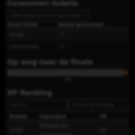
Gewonnen tickets
ONK Poker Summer Camp 2026
Soort ticket
Aantal gewonnen
Finale
0
Halve finale
0
Op weg naar de finale
0
%
XP Ranking
All Time
All Time
XP Ranking
Positie
Username
XP
Richard Van
15289
89
Puymbrouck