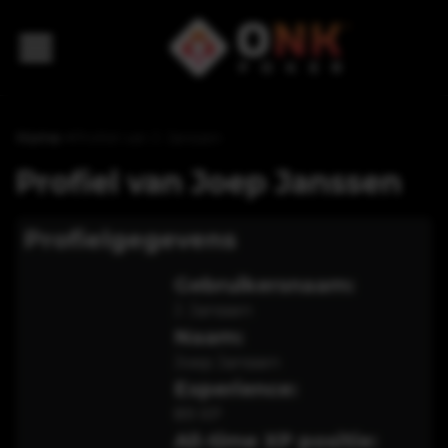
Home
>
Profiel van J. Janssen
Profiel van
Joep Janssen
Profielgegevens
Gebruikersnaam:
J. Janssen
Naam:
Joep Janssen
Experience:
89
XP
All-time XP positie: