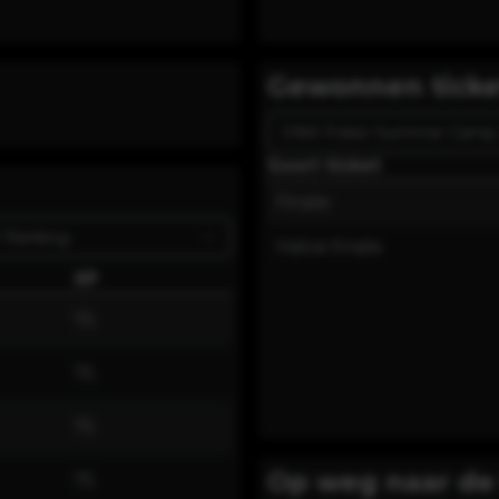
Gewonnen ticke
ONK Poker Summer Camp 
Soort ticket
Finale
 Ranking
Halve finale
XP
75
75
75
Op weg naar de 
75