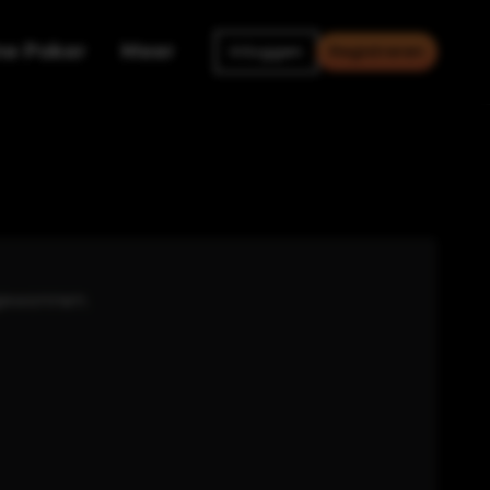
ne Poker
Meer
Inloggen
Registreren
 gewonnen.