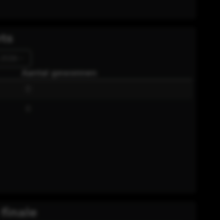
ts
2026
Aantal gewonnen
0
0
finale