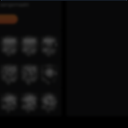
t aangemaakt