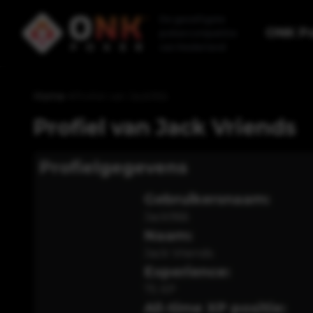
De gezelligste
ONK P
pokercompetitie
van Nederland
Home
>
Profiel van Jack966
Profiel van
Jack Vriends
Profielgegevens
Gebruikersnaam:
Jack966
Naam:
Jack Vriends
Experience:
75
XP
All-time XP positie: