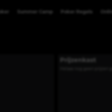
oker
Summer Camp
Poker Regels
Onli
Prijzenkast
Helaas nog geen prijzen