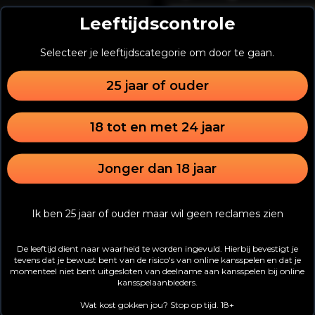
Leeftijdscontrole
75
Selecteer je leeftijdscategorie om door te gaan.
Resultaten
25 jaar of ouder
Toernooi
Locatie
18 tot en met 24 jaar
Eerste
Vorige
Jonger dan 18 jaar
Ik ben 25 jaar of ouder maar wil geen reclames zien
De leeftijd dient naar waarheid te worden ingevuld. Hierbij bevestigt je
tevens dat je bewust bent van de risico's van online kansspelen en dat je
momenteel niet bent uitgesloten van deelname aan kansspelen bij online
kansspelaanbieders.
carrière
Wat kost gokken jou? Stop op tijd. 18+