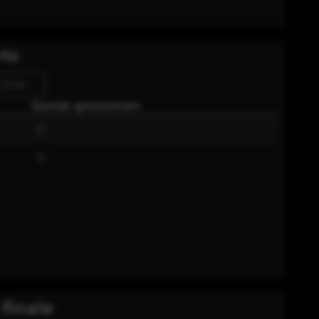
ts
2026
Aantal gewonnen
0
0
finale