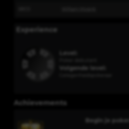
6803
William Mosink
Experience
Level:
Poker debutant
Volgende level:
Gelegenheidspokeraar
Achievements
Begin je poker