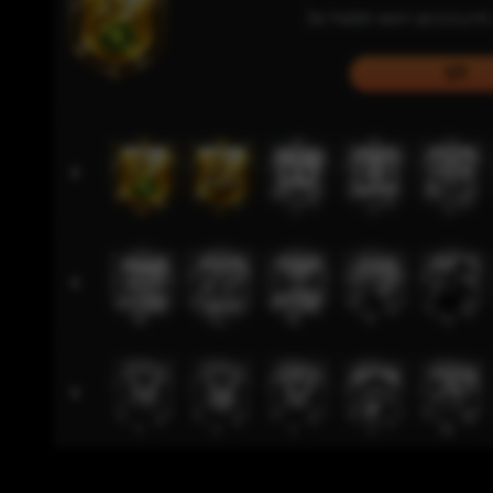
Je hebt een accoun
1
/
1