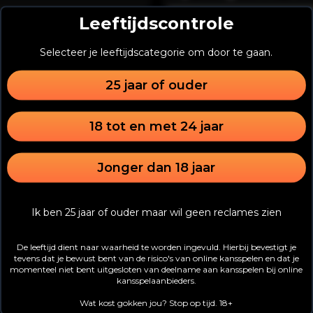
Leeftijdscontrole
150
Selecteer je leeftijdscategorie om door te gaan.
Resultaten
25 jaar of ouder
Toernooi
Locatie
18 tot en met 24 jaar
Eerste
Vorige
Jonger dan 18 jaar
Ik ben 25 jaar of ouder maar wil geen reclames zien
De leeftijd dient naar waarheid te worden ingevuld. Hierbij bevestigt je
tevens dat je bewust bent van de risico's van online kansspelen en dat je
momenteel niet bent uitgesloten van deelname aan kansspelen bij online
kansspelaanbieders.
carrière
Wat kost gokken jou? Stop op tijd. 18+