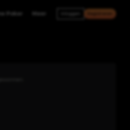
ne Poker
Meer
Inloggen
Registreren
 gewonnen.