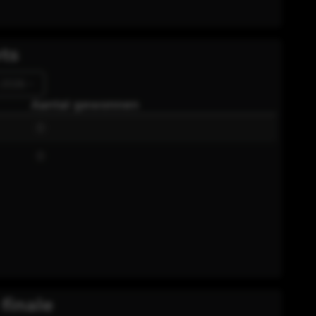
ts
2026
Aantal gewonnen
0
0
finale