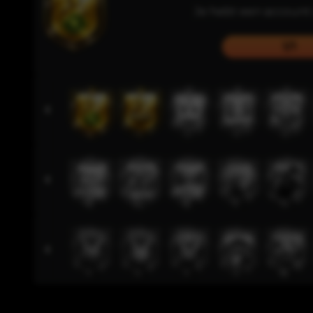
Je hebt een accoun
1
/
1