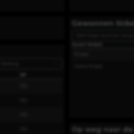
Gewonnen ticke
ONK Poker Summer Camp 
Soort ticket
Finale
 Ranking
Halve finale
XP
150
150
150
Op weg naar de 
150