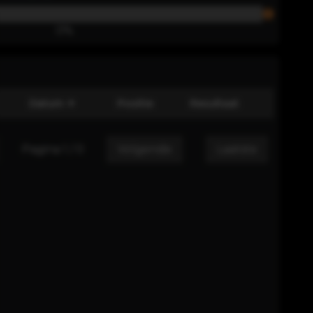
0
%
Datum
▼
Positie
Resultaat
Pagina
1
/
0
Volgende
Laatste