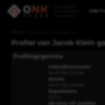
De gezelligste
ONK P
pokercompetitie
van Nederland
Home
>
Profiel van Jacob klein ganseij
Profiel van
Jacob Klein ga
Profielgegevens
Gebruikersnaam:
Jacob klein ganseij
Naam:
Jacob Klein ganseij
Experience:
150
XP
All-time XP positie: