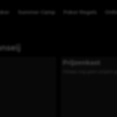
oker
Summer Camp
Poker Regels
Onli
nseij
Prijzenkast
Helaas nog geen prijzen