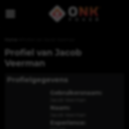
Home
>
Profiel van Jacob Veerman
Profiel van
Jacob
Veerman
Profielgegevens
Gebruikersnaam:
Jacob Veerman
Naam:
Jacob Veerman
Experience: