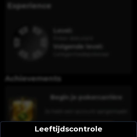
Experience
Level:
Poker debutant
Volgende level:
Gelegenheidspokeraar
Achievements
Begin je pokercarrière
Je hebt een account aangemaakt
1
/
1
Leeftijdscontrole