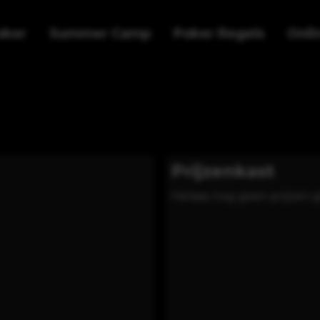
oker
Summer Camp
Poker Regels
Onli
Prijzenkast
Helaas nog geen prijzen