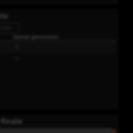
ts
2026
Aantal gewonnen
0
0
finale