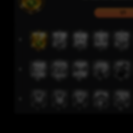
1
/
1