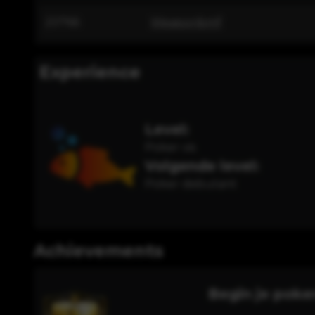
20766
Weaponbmf
Experience
Level:
Poker vis
Volgende level:
Poker debutant
Achievements
Begin je poker