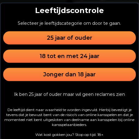
Leeftijdscontrole
75
Selecteer je leeftijdscategorie om door te gaan.
Resultaten
25 jaar of ouder
Toernooi
Locatie
18 tot en met 24 jaar
Eerste
Vorige
Jonger dan 18 jaar
Ik ben 25 jaar of ouder maar wil geen reclames zien
De leeftijd dient naar waarheid te worden ingevuld. Hierbij bevestigt je
tevens dat je bewust bent van de risico's van online kansspelen en dat je
momenteel niet bent uitgesloten van deelname aan kansspelen bij online
kansspelaanbieders.
carrière
Wat kost gokken jou? Stop op tijd. 18+