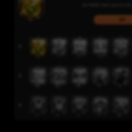
Je hebt een accoun
1
/
1