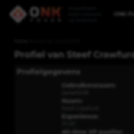
De gezelligste
ONK P
pokercompetitie
van Nederland
Home
>
Profiel van Jamie91018
Profiel van
Steef Crawfur
Profielgegevens
Gebruikersnaam:
Jamie91018
Naam:
Steef Crawfurd
Experience:
75
XP
All-time XP positie: