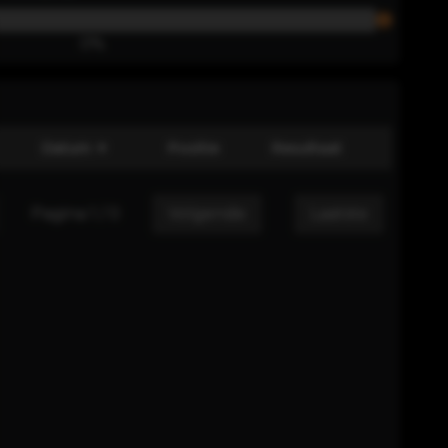
0
%
Datum
▼
Positie
Resultaat
Pagina
1
/
0
Volgende
Laatste