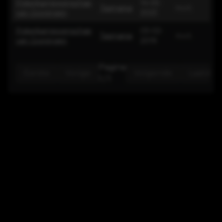
Pokerkampioenschap
14-05-
Tasmania
n.v.t.
van Groningen
2023
Pokerkampioenschap
03-02-
Tasmania
n.v.t.
van Groningen
2019
Pagina
Eerste
Vorige
Volgende
Laatste
1
/
1