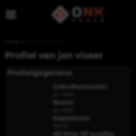
Home
>
Profiel van jan visser
Profiel van
jan visser
Profielgegevens
Gebruikersnaam:
jan visser
Naam:
jan visser
Experience:
186
XP
All-time XP positie: