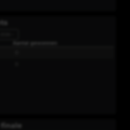
ts
2026
Aantal gewonnen
0
0
finale