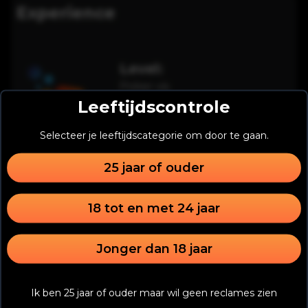
Experience
Level:
Poker vis
Volgende level:
Leeftijdscontrole
Poker debutant
Selecteer je leeftijdscategorie om door te gaan.
25 jaar of ouder
Achievements
18 tot en met 24 jaar
Begin je pokercarrière
Jonger dan 18 jaar
Je hebt een account aangemaakt
1
/
1
Ik ben 25 jaar of ouder maar wil geen reclames zien