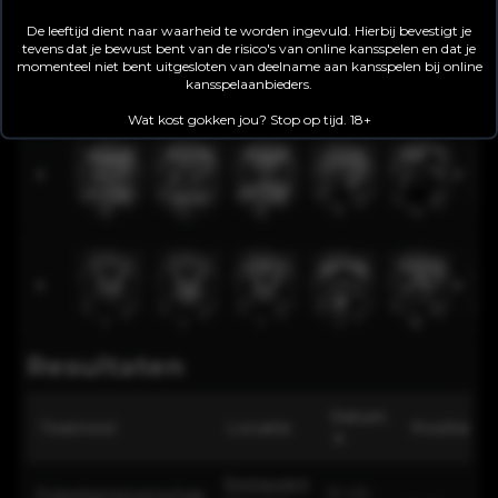
De leeftijd dient naar waarheid te worden ingevuld. Hierbij bevestigt je
tevens dat je bewust bent van de risico's van online kansspelen en dat je
momenteel niet bent uitgesloten van deelname aan kansspelen bij online
kansspelaanbieders.
Wat kost gokken jou? Stop op tijd. 18+
Resultaten
Datum
Toernooi
Locatie
Positie
▼
Restaurant
Pokerkampioenschap
31-03-