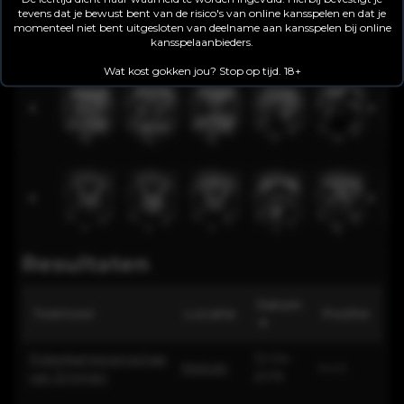
tevens dat je bewust bent van de risico's van online kansspelen en dat je
momenteel niet bent uitgesloten van deelname aan kansspelen bij online
kansspelaanbieders.
Wat kost gokken jou? Stop op tijd. 18+
Resultaten
Datum
Toernooi
Locatie
Positie
R
▼
Pokerkampioenschap
12-04-
Melody
n.v.t.
van Emmen
2019