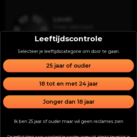
Level:
Poker debutant
Volgende level:
Leeftijdscontrole
Gelegenheidspokeraar
Selecteer je leeftijdscategorie om door te gaan.
25 jaar of ouder
Achievements
18 tot en met 24 jaar
Begin je pokercarrière
Je hebt een account aangemaakt
Jonger dan 18 jaar
1
/
1
Ik ben 25 jaar of ouder maar wil geen reclames zien
De leeftijd dient naar waarheid te worden ingevuld. Hierbij bevestigt je