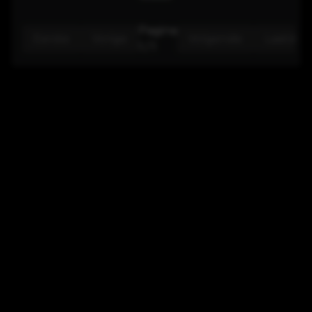
Pagina
Eerste
Vorige
Volgende
Laatste
1
/
1