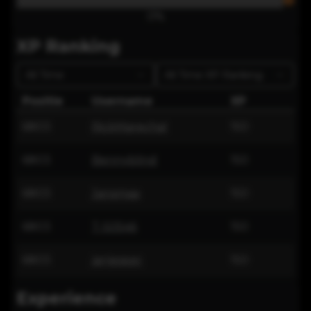
0
%
XP Ranking
All Time
All Time
XP Ranking
Positie
Username
XP
6803
RickMarechal
150
6803
Bennyblind
150
6803
Jansmaa
150
6803
T-S0546
150
6803
janjesper
150
Experience