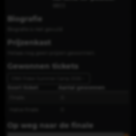
6803
Biografie
Biografie is niet gevuld
Prijzenkast
Helaas nog geen prijzen gewonnen.
Gewonnen tickets
ONK Poker Summer Camp 2026
Soort ticket
Aantal gewonnen
Finale
0
Halve finale
0
Op weg naar de finale