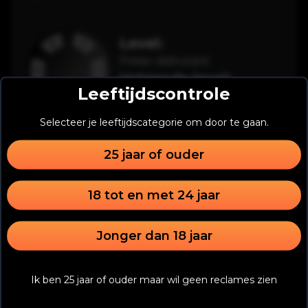
Level:
Poker debutant
Volgende level:
Leeftijdscontrole
Gelegenheidspokeraar
Selecteer je leeftijdscategorie om door te gaan.
Achievements
25 jaar of ouder
Begin je pokercarrière
18 tot en met 24 jaar
Je hebt een account aangemaakt
Jonger dan 18 jaar
1
/
1
Ik ben 25 jaar of ouder maar wil geen reclames zien