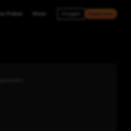
ne Poker
Meer
Inloggen
Registreren
 gewonnen.