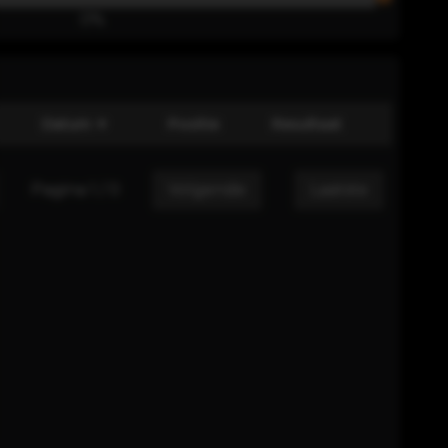
0
%
Datum
▼
Positie
Resultaat
Pagina
1
/
0
Volgende
Laatste