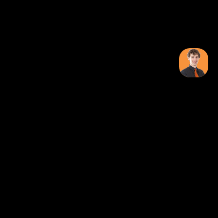
Over ONK Poker