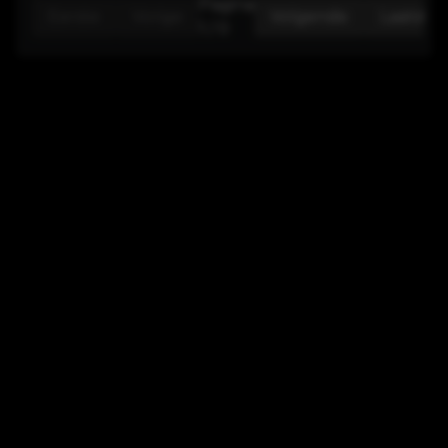
Pagina
Eerste
Vorige
Volgende
Laatste
1
/
0