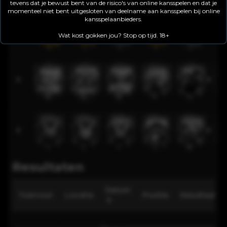
tevens dat je bewust bent van de risico's van online kansspelen en dat je
momenteel niet bent uitgesloten van deelname aan kansspelen bij online
kansspelaanbieders.
Wat kost gokken jou? Stop op tijd. 18+
Resultaten
Datum
Toernooi
Locatie
Positie
Resultaat
▼