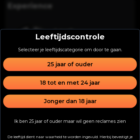
Experience
Level:
Leeftijdscontrole
Poker debutant
Volgende level:
Selecteer je leeftijdscategorie om door te gaan.
Gelegenheidspokeraar
25 jaar of ouder
Achievements
18 tot en met 24 jaar
Begin je pokercarrière
Jonger dan 18 jaar
Je hebt een account aangemaakt
Ik ben 25 jaar of ouder maar wil geen reclames zien
1
/
1
De leeftijd dient naar waarheid te worden ingevuld. Hierbij bevestigt je