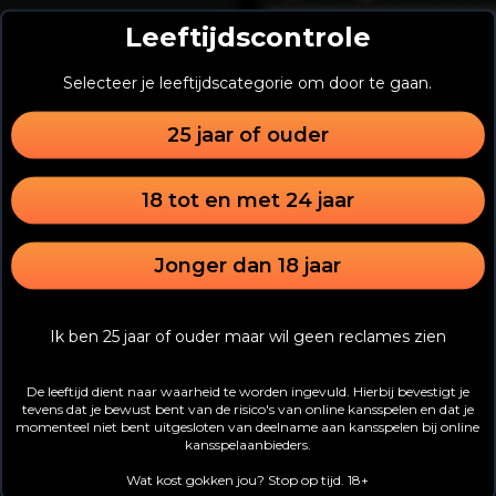
Leeftijdscontrole
75
Selecteer je leeftijdscategorie om door te gaan.
Resultaten
25 jaar of ouder
Toernooi
Locatie
18 tot en met 24 jaar
Eerste
Vorige
Jonger dan 18 jaar
Ik ben 25 jaar of ouder maar wil geen reclames zien
De leeftijd dient naar waarheid te worden ingevuld. Hierbij bevestigt je
tevens dat je bewust bent van de risico's van online kansspelen en dat je
momenteel niet bent uitgesloten van deelname aan kansspelen bij online
kansspelaanbieders.
carrière
Wat kost gokken jou? Stop op tijd. 18+