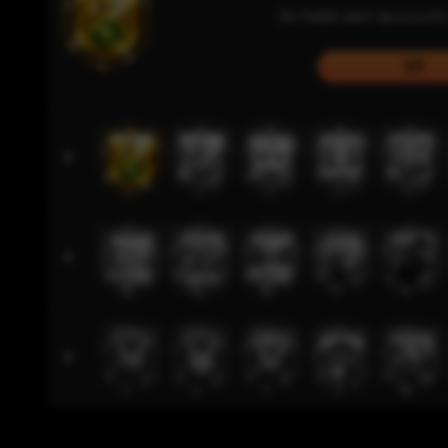
Je hebt een accoun
1
/
1