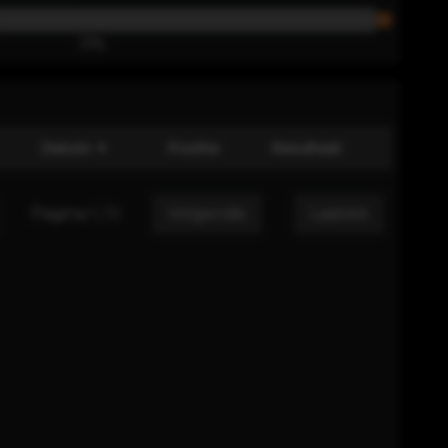
0
%
Datum
▼
Positie
Resultaat
Pagina
1
/
0
Volgende
Laatste