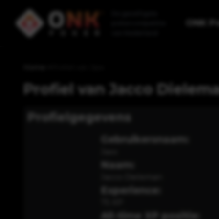
De gezelligste
ONK P
pokercompetitie
van Nederland
Home
>
Profiel van Jaxx
Profiel van
Jacco Dielem
Profielgegevens
Gebruikersnaam:
Jaxx
Naam:
Jacco Dieleman
Experience:
75
XP
All-time XP positie: