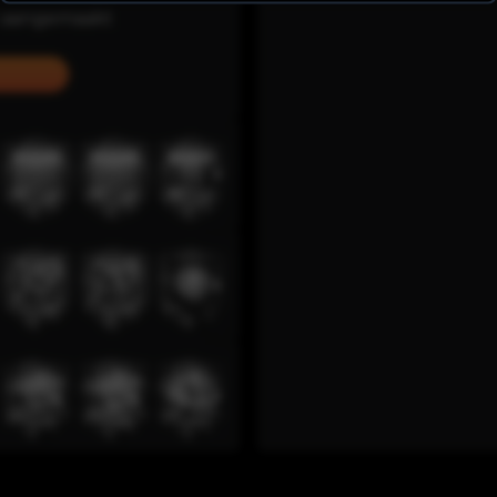
t aangemaakt