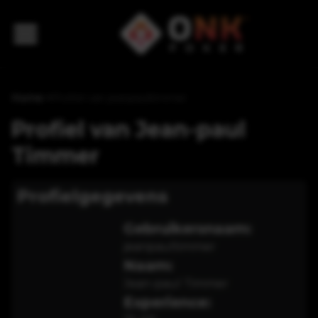
Home
>
Profiel van jeanpaultimmer
Profiel van
Jean-paul
Timmer
Profielgegevens
Gebruikersnaam:
jeanpaultimmer
Naam:
Jean-paul Timmer
Experience: