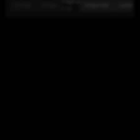
Pagina
Eerste
Vorige
Volgende
Laatste
1
/
0