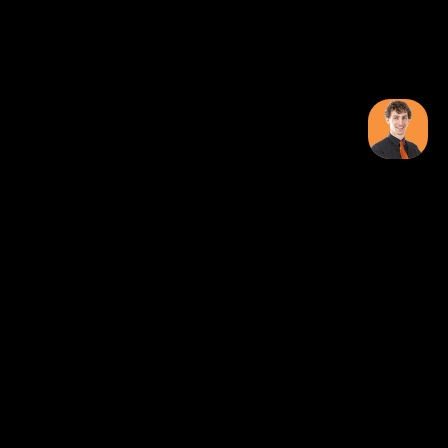
Over ONK Poker