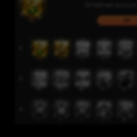
Je hebt een accoun
1
/
1