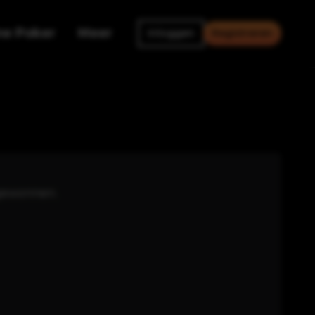
ne Poker
Meer
Inloggen
Registreren
 gewonnen.