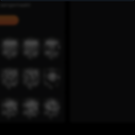
t aangemaakt