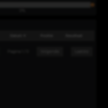
0
%
Datum
▼
Positie
Resultaat
Pagina
1
/
0
Volgende
Laatste