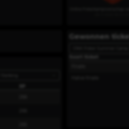
Finalist
ONK Poker 2019/2020
Online Pokerkampioenschap v
28-3-2020 18:30:0
Gewonnen ticke
ONK Poker Summer Camp 
Soort ticket
Finale
 Ranking
Halve finale
XP
266
266
265