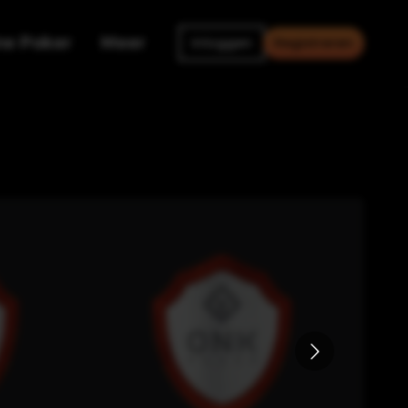
ne Poker
Meer
Inloggen
Registreren