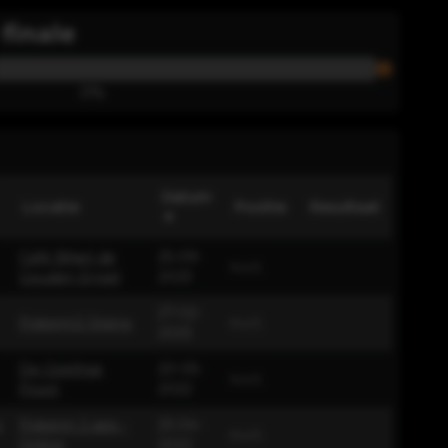
finale
0
%
Datum
Locatie
Positie
Resultaat
▼
Café Biljart de
25-09-
n.v.t.
Gouden Engel
2023
27-02-
Pokerrrr2 Stiens
n.v.t.
2023
De Griethse
20-05-
n.v.t.
Poort
2022
p
Pokerrrr 2 app -
25-04-
n.v.t.
Online
2022