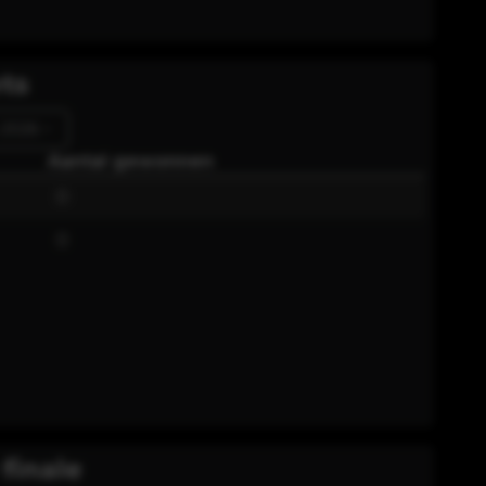
ts
2026
Aantal gewonnen
0
0
finale