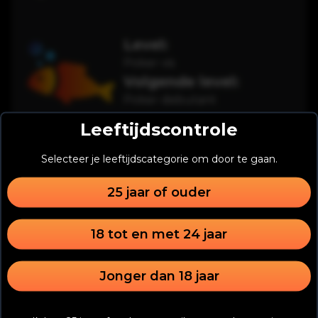
Level:
Poker vis
Volgende level:
Poker debutant
Leeftijdscontrole
Achievements
Selecteer je leeftijdscategorie om door te gaan.
25 jaar of ouder
Begin je pokercarrière
Je hebt een account aangemaakt
18 tot en met 24 jaar
1
/
1
Jonger dan 18 jaar