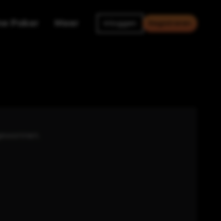
ne Poker
Meer
Inloggen
Registreren
 gewonnen.