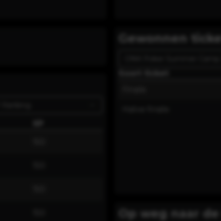
Gewonnen ticke
ONK Poker Summer Camp 
Soort ticket
Finale
 Ranking
Halve finale
XP
150
150
150
Op weg naar de 
150