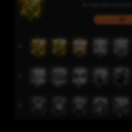
Je hebt een accoun
1
/
1