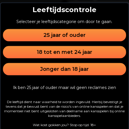
Leeftijdscontrole
150
Selecteer je leeftijdscategorie om door te gaan.
Resultaten
25 jaar of ouder
Toernooi
18 tot en met 24 jaar
Pokerkampioenschap van
Waddinxveen
Jonger dan 18 jaar
Eerste
Vorige
Ik ben 25 jaar of ouder maar wil geen reclames zien
De leeftijd dient naar waarheid te worden ingevuld. Hierbij bevestigt je
tevens dat je bewust bent van de risico's van online kansspelen en dat je
momenteel niet bent uitgesloten van deelname aan kansspelen bij online
kansspelaanbieders.
carrière
Wat kost gokken jou? Stop op tijd. 18+