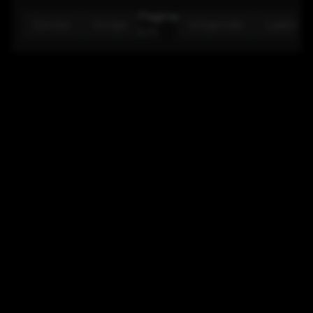
Pagina
Eerste
Vorige
Volgende
Laatste
1
/
1