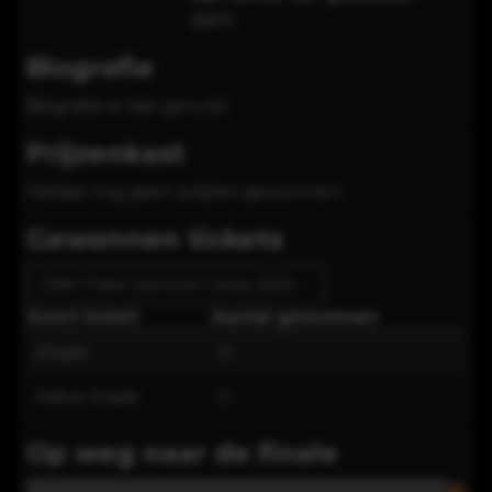
6805
Biografie
Biografie is niet gevuld
Prijzenkast
Helaas nog geen prijzen gewonnen.
Gewonnen tickets
ONK Poker Summer Camp 2026
Soort ticket
Aantal gewonnen
Finale
0
Halve finale
0
Op weg naar de finale