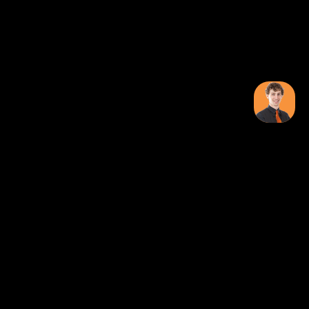
Over ONK Poker