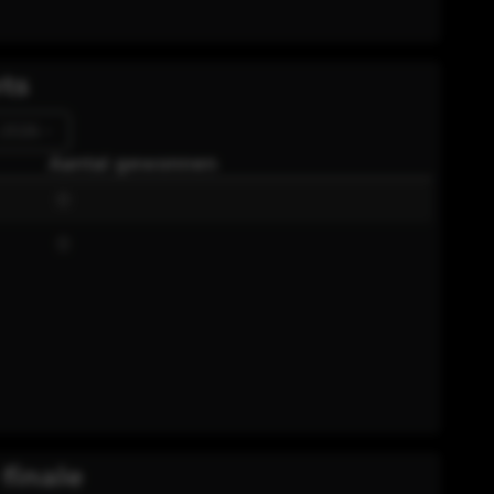
ts
2026
Aantal gewonnen
0
0
finale