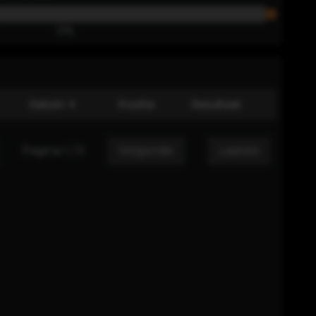
0
%
Datum
▼
Positie
Resultaat
Pagina
1
/
0
Volgende
Laatste