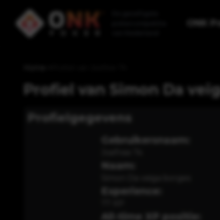
De gezelligste
ONK P
pokercompetitie
van Nederland
Home
>
Profiel van Joefree 74
Profiel van
Simon Da veig
Profielgegevens
Gebruikersnaam:
Joefree 74
Naam:
Simon Da veiga borges
Experience:
77
XP
All-time XP positie: