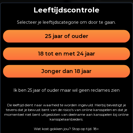
Leeftijdscontrole
77
Selecteer je leeftijdscategorie om door te gaan.
Resultaten
25 jaar of ouder
Toernooi
Locatie
18 tot en met 24 jaar
Eerste
Vorige
Jonger dan 18 jaar
Ik ben 25 jaar of ouder maar wil geen reclames zien
De leeftijd dient naar waarheid te worden ingevuld. Hierbij bevestigt je
tevens dat je bewust bent van de risico's van online kansspelen en dat je
momenteel niet bent uitgesloten van deelname aan kansspelen bij online
kansspelaanbieders.
carrière
Wat kost gokken jou? Stop op tijd. 18+