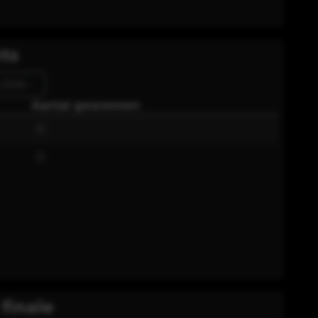
ts
2026
Aantal gewonnen
0
0
finale