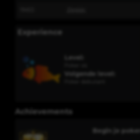
19453
Ziggizic
Experience
Level:
Poker vis
Volgende level:
Poker debutant
Achievements
Begin je poker