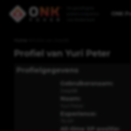
De gezelligste
ONK P
pokercompetitie
van Nederland
Home
>
Profiel van Joep68
Profiel van
Yuri Peter
Profielgegevens
Gebruikersnaam:
Joep68
Naam:
Yuri Peter
Experience:
76
XP
All-time XP positie: