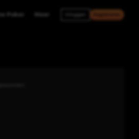
ne Poker
Meer
Inloggen
Registreren
 gewonnen.