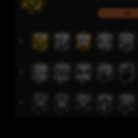
1
/
1