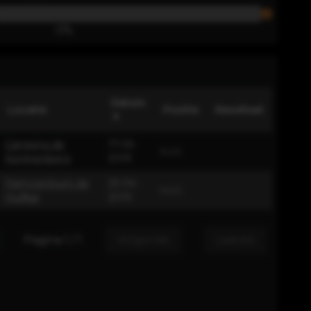
0
%
Datum
Locatie
Positie
Resultaat
▼
Camping de
17-05-
n.v.t.
Konijnenberg
2019
Partycentrum de
25-04-
n.v.t.
Huifkar
2019
Pagina
1
/
1
Volgende
Laatste