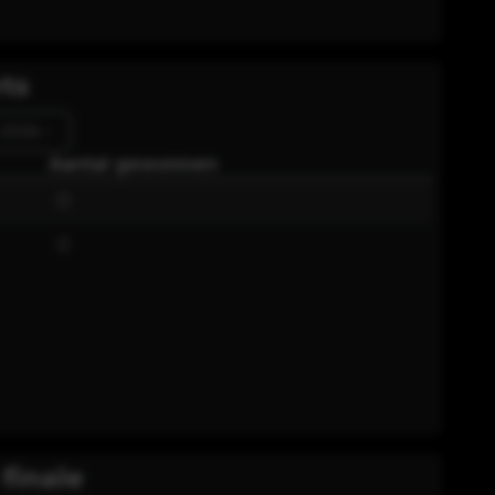
ts
2026
Aantal gewonnen
0
0
finale