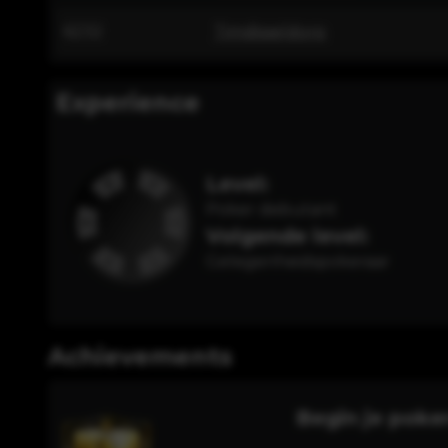
6232
Timdisseldorp
Experience
Level:
Poker debutant
Volgende level:
Gelegenheidspokeraar
Achievements
Begin je poker