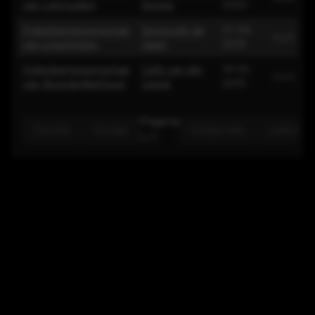
van Leimuiden
Keijzer
2020
Pokerkampioenschap
Sportcafé de
01-06-
n.v.t.
van Linschoten
Vaart
2019
Pokerkampioenschap
Café van der
19-05-
n.v.t.
van Noordwijkerhout
Geest
2019
Pagina
Eerste
Vorige
Volgende
Laatste
1
/
1