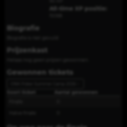
90
XP
All-time XP positie:
15068
Biografie
Biografie is niet gevuld
Prijzenkast
Helaas nog geen prijzen gewonnen.
Gewonnen tickets
ONK Poker Summer Camp 2026
Soort ticket
Aantal gewonnen
Finale
0
Halve finale
0