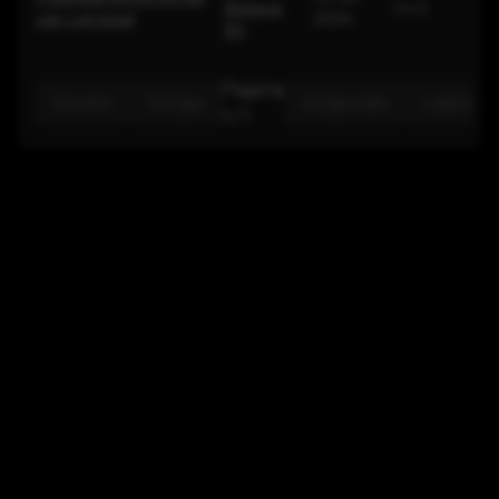
Batavia
n.v.t.
van Lelystad
2024
90
Pagina
Eerste
Vorige
Volgende
Laatste
1
/
1