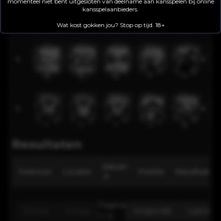
momenteel niet bent uitgesloten van deelname aan kansspelen bij online
kansspelaanbieders.
Wat kost gokken jou? Stop op tijd. 18+
Resultaten
Datum
Toernooi
Locatie
Positie
Resultaat
▼
Pagina
Eerste
Vorige
Volgende
Laatste
1
/
0