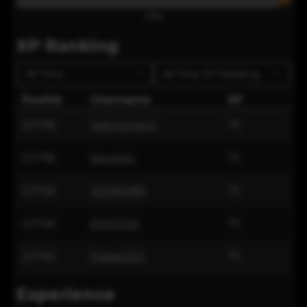
0
%
XP Ranking
All Time
All Time
XP Ranking
Positie
Username
XP
20766
Ieatmoney2
75
20766
kieulolo
75
20766
JOHN1981
75
20766
EMQ030
75
20766
Poker053
75
Experience