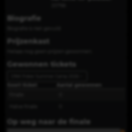
20766
Biografie
Biografie is niet gevuld
Prijzenkast
Helaas nog geen prijzen gewonnen.
Gewonnen tickets
ONK Poker Summer Camp 2026
Soort ticket
Aantal gewonnen
Finale
0
Halve finale
0
Op weg naar de finale