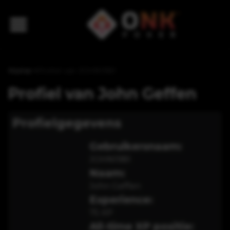
Home
>
Profiel van JOHN1981
Profiel van
John Geffen
Profielgegevens
Gebruikersnaam:
JOHN1981
Naam:
John Geffen
Experience:
75
XP
All-time XP positie: