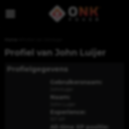
Home
>
Profiel van Johnluijer
Profiel van
John Luijer
Profielgegevens
Gebruikersnaam:
Johnluijer
Naam:
John Luijer
Experience:
157
XP
All-time XP positie: