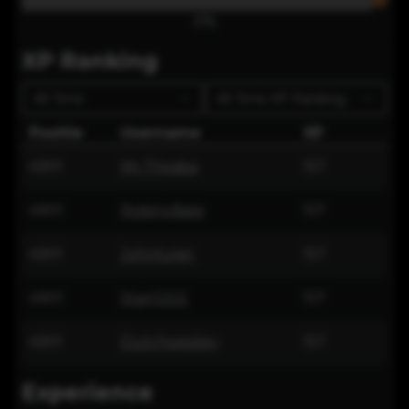
0
%
XP Ranking
All Time
All Time
XP Ranking
Positie
Username
XP
4901
Mr.Thosba
157
4901
RobinvBale
157
4901
Johnluijer
157
4901
Stan1202
157
4901
Dutchwesley
157
Experience