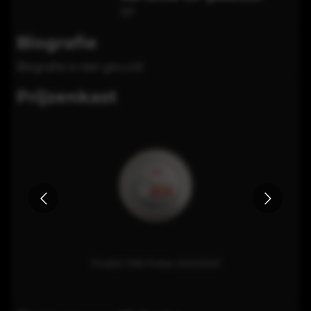
97
Biografie
Biografie is niet gevuld
Prijzenkast
Finalist
ONK Poker 2020/2021