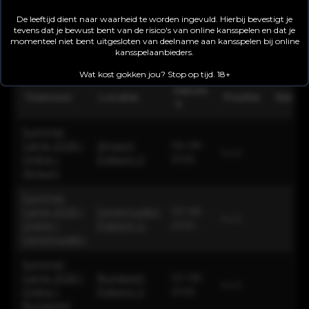
De leeftijd dient naar waarheid te worden ingevuld. Hierbij bevestigt je
tevens dat je bewust bent van de risico's van online kansspelen en dat je
momenteel niet bent uitgesloten van deelname aan kansspelen bij online
kansspelaanbieders.
Resultaten
Wat kost gokken jou? Stop op tijd. 18+
Datum
Toernooi
Locatie
Positie
Result
▼
Summer
Camp 2026 |
Jirnsum
06-08-
n.v.t.
Online |
Pokerrrr 2
2026
Jirnsum
Summer
Camp 2026 |
Genemuiden
03-08-
n.v.t.
Online |
Pokerrrr 2.
2026
Genemuiden
Summer
Camp 2026 |
Nunspeet
02-08-
n.v.t.
Online |
Pokerrrr 2
2026
Nunspeet