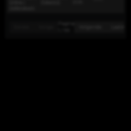
Online |
Pokerrrr2
2026
Hellendoorn
Pagina
Eerste
Vorige
Volgende
Laatste
1
/
99