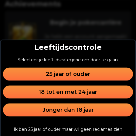
Achievements
Begin je pokercarrière
Je hebt een account aangemaakt
Leeftijdscontrole
1
/
1
Selecteer je leeftijdscategorie om door te gaan.
25 jaar of ouder
18 tot en met 24 jaar
Jonger dan 18 jaar
Ik ben 25 jaar of ouder maar wil geen reclames zien