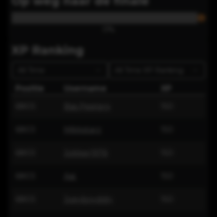
Op weg naar de finale
0
%
XP Ranking
All Time
All Time
XP Ranking
Positie
Username
XP
6803
Bas Peeters
150
6803
Mikkstarz
150
6803
Jokker1976
150
6803
Aai.
150
6803
Joeyboyddn
150