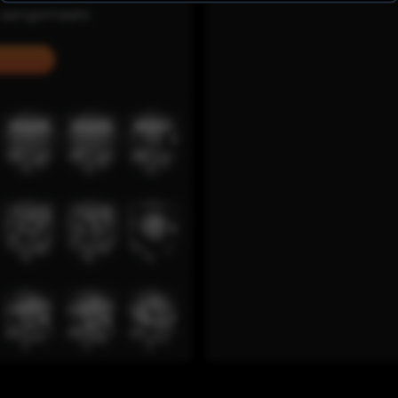
t aangemaakt