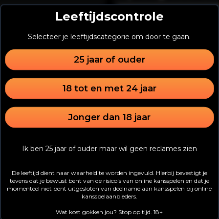
Leeftijdscontrole
150
Selecteer je leeftijdscategorie om door te gaan.
Resultaten
25 jaar of ouder
Toernooi
18 tot en met 24 jaar
Pokerkampioenschap van
Nieuw-Vennep
Jonger dan 18 jaar
Pokerkampioenschap van
Nieuw-Vennep
Ik ben 25 jaar of ouder maar wil geen reclames zien
Eerste
Vorige
De leeftijd dient naar waarheid te worden ingevuld. Hierbij bevestigt je
tevens dat je bewust bent van de risico's van online kansspelen en dat je
momenteel niet bent uitgesloten van deelname aan kansspelen bij online
kansspelaanbieders.
carrière
Wat kost gokken jou? Stop op tijd. 18+