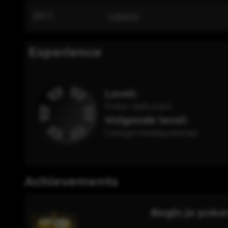
6803
cdoens
Experience
Level:
Poker debutant
Volgende level:
Gelegenheidspokeraar
Achievements
Begin je poker