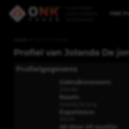
De gezelligste
ONK P
pokercompetitie
van Nederland
Home
>
Profiel van Jolanda
Profiel van
Jolanda De jo
Profielgegevens
Gebruikersnaam:
Jolanda
Naam:
Jolanda De jong
Experience:
150
XP
All-time XP positie: