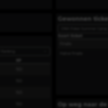
Gewonnen ticke
ONK Poker Summer Camp 
Soort ticket
Finale
 Ranking
Halve finale
XP
150
150
150
Op weg naar de 
150