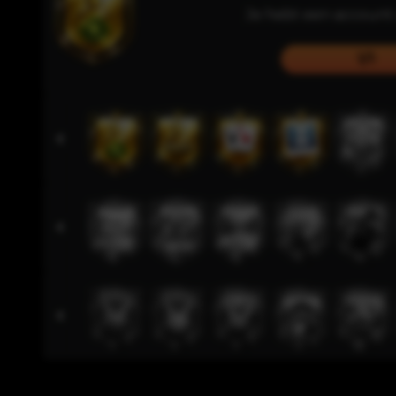
Je hebt een accoun
1
/
1