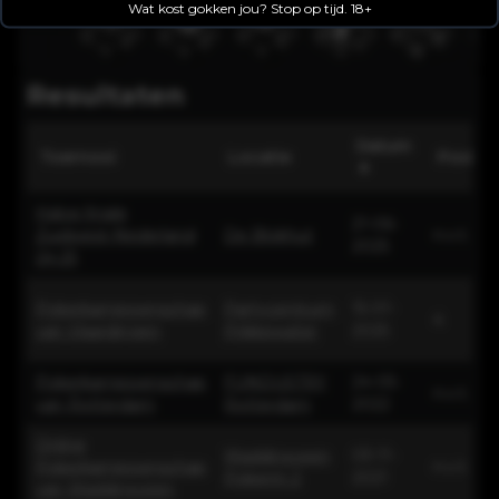
Wat kost gokken jou? Stop op tijd. 18+
Resultaten
Datum
Toernooi
Locatie
Positie
▼
Halve finale
21-06-
Zuidwest-Nederland
De Blokhut
n.v.t.
2025
24-25
Pokerkampioenschap
Partycentrum
15-01-
4
van Vlaardingen
Prikkewater
2025
Pokerkampioenschap
FUNDUSTRY
24-05-
n.v.t.
van Rotterdam
Rotterdam
2022
Online
Waddinxveen
03-11-
Pokerkampioenschap
n.v.t.
Pokerrrr 2
2021
van Waddinxveen