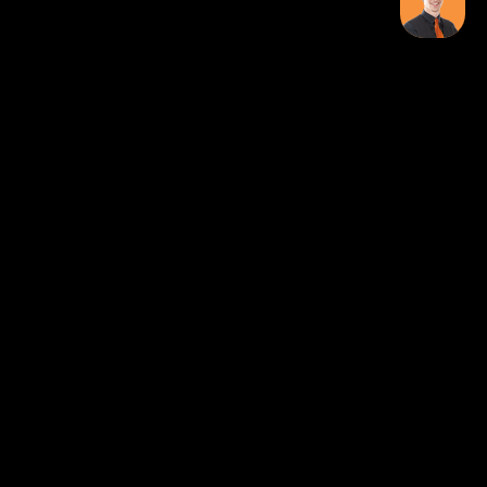
Over ONK Poker
Over Ons
Veelgestelde Vragen
In Contact Komen Met Ons?
Mail naar: info@onkpoker.nl