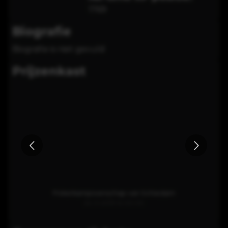
1769
Biografie
Biografie is niet gevuld
Prijzenkast
Pokerkampioenschap van Schiedam
24-3-2019 14:00:00