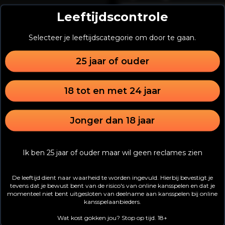
Leeftijdscontrole
150
Selecteer je leeftijdscategorie om door te gaan.
Resultaten
25 jaar of ouder
Toernooi
Locatie
18 tot en met 24 jaar
Eerste
Vorige
Jonger dan 18 jaar
Ik ben 25 jaar of ouder maar wil geen reclames zien
De leeftijd dient naar waarheid te worden ingevuld. Hierbij bevestigt je
tevens dat je bewust bent van de risico's van online kansspelen en dat je
momenteel niet bent uitgesloten van deelname aan kansspelen bij online
kansspelaanbieders.
carrière
Wat kost gokken jou? Stop op tijd. 18+