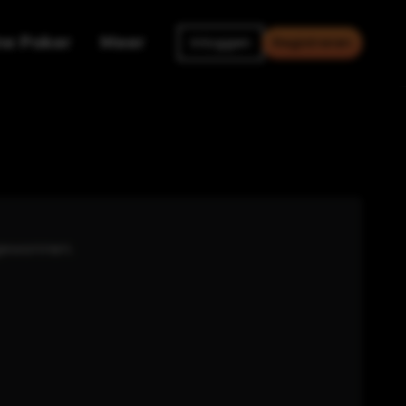
ne Poker
Meer
Inloggen
Registreren
 gewonnen.