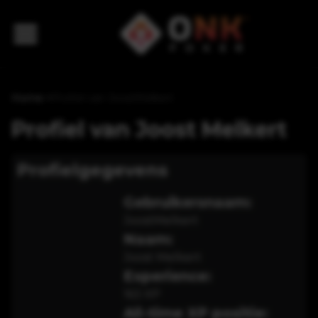
Home
>
Profiel van JoostMelkert
Profiel van
Joost Melkert
Profielgegevens
Gebruikersnaam:
JoostMelkert
Naam:
Joost Melkert
Experience:
163
XP
All-time XP positie: