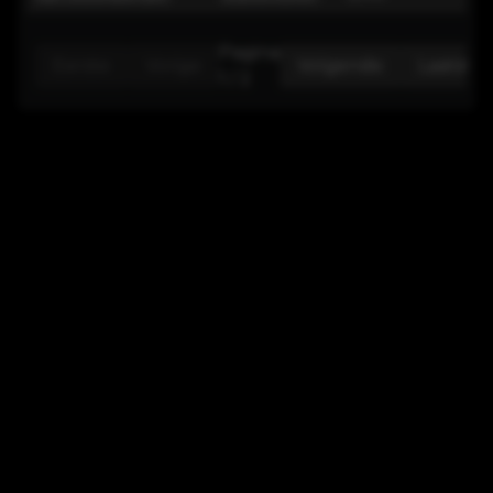
Pagina
Eerste
Vorige
Volgende
Laatste
1
/
2