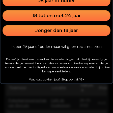
25 jaar of ouder
18 tot en met 24 jaar
Jonger dan 18 jaar
Ik ben 25 jaar of ouder maar wil geen reclames zien
De leeftijd dient naar waarheid te worden ingevuld. Hierbij bevestigt je
tevens dat je bewust bent van de risico's van online kansspelen en dat je
momenteel niet bent uitgesloten van deelname aan kansspelen bij online
kansspelaanbieders.
Resultaten
Wat kost gokken jou? Stop op tijd. 18+
Datum
Toernooi
Locatie
Positie
▼
Pokerkampioenschap
Café de
28-05-
n.v.t.
van Borculo
Hoeksteen
2022