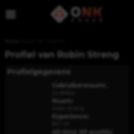
Home
>
Profiel van JordiAlba
Profiel van
Robin Streng
Profielgegevens
Gebruikersnaam:
JordiAlba
Naam:
Robin Streng
Experience:
807
XP
All-time XP positie: