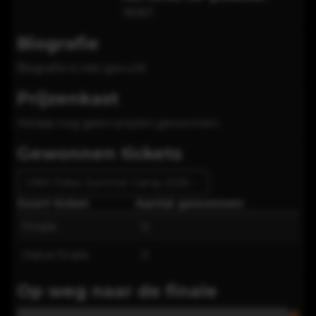
18187
Biografie
Biografie is niet gevuld
Prijzenkast
Helaas nog geen prijzen gewonnen.
Gewonnen tickets
ONK Poker Summer Camp 2026
Soort ticket
Aantal gewonnen
Finale
0
Halve finale
0
Op weg naar de finale