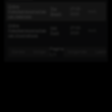
Online
The
27-03-
Pokerkampioenschap
n.v.t.
Beach
2020
van Aalsmeer
Online
Het
27-03-
Pokerkampioenschap
n.v.t.
Punt
2020
van Vroomshoop
Pagina
Eerste
Vorige
Volgende
Laatste
1
/
1