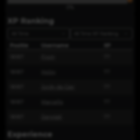
0
%
XP Ranking
All Time
All Time
XP Ranking
Positie
Username
XP
18187
From
77
18187
Holzy
77
18187
Jordy de Gier
77
18187
Marcello
77
18187
DennisK
77
Experience