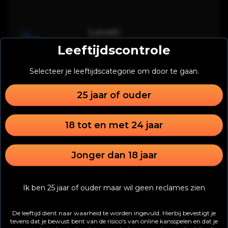
Level:
Poker vis
Leeftijdscontrole
Volgende level:
Selecteer je leeftijdscategorie om door te gaan.
Poker debutant
25 jaar of ouder
Achievements
18 tot en met 24 jaar
Begin je pokercarrière
Jonger dan 18 jaar
Je hebt een account aangemaakt
Ik ben 25 jaar of ouder maar wil geen reclames zien
1
/
1
De leeftijd dient naar waarheid te worden ingevuld. Hierbij bevestigt je
tevens dat je bewust bent van de risico's van online kansspelen en dat je