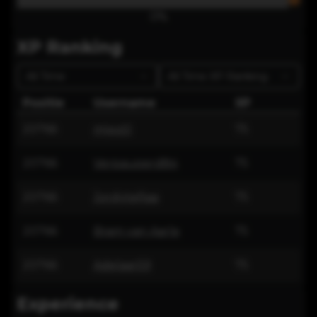
0
%
XP Ranking
All Time
All Time
XP Ranking
Positie
Username
XP
20766
mjwz0
75
20766
Verpauperd84
75
20766
JordyteRaa
75
20766
Bram van Aarle
75
20766
Adelaar59
75
Experience