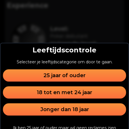
Experience
Level:
Poker debutant
Volgende level:
Leeftijdscontrole
Gelegenheidspokeraar
Selecteer je leeftijdscategorie om door te gaan.
Achievements
25 jaar of ouder
Begin je pokercarrière
18 tot en met 24 jaar
Je hebt een account aangemaakt
Jonger dan 18 jaar
1
/
1
Ik ben 25 jaar of ouder maar wil geen reclames zien