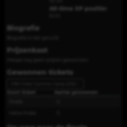
151
XP
All-time XP positie:
6232
Biografie
Biografie is niet gevuld
Prijzenkast
Helaas nog geen prijzen gewonnen.
Gewonnen tickets
ONK Poker Summer Camp 2026
Soort ticket
Aantal gewonnen
Finale
0
Halve finale
0