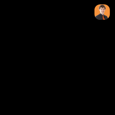
Over ONK Poker
Over Ons
Veelgestelde Vragen
In Contact Komen Met Ons?
Mail naar: info@onkpoker.nl