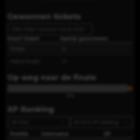
Gewonnen tickets
ONK Poker Summer Camp 2026
Soort ticket
Aantal gewonnen
Finale
0
Halve finale
0
Op weg naar de finale
0
%
XP Ranking
All Time
All Time
XP Ranking
Positie
Username
XP