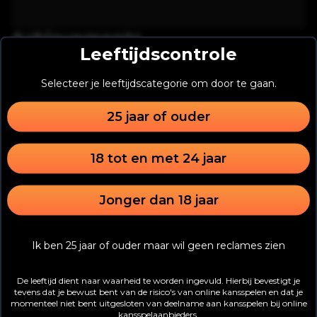
Achievements
Leeftijdscontrole
Begin je pokercarrière
Selecteer je leeftijdscategorie om door te gaan.
25 jaar of ouder
Je hebt een account aangemaakt
1
/
1
18 tot en met 24 jaar
Jonger dan 18 jaar
Ik ben 25 jaar of ouder maar wil geen reclames zien
De leeftijd dient naar waarheid te worden ingevuld. Hierbij bevestigt je
tevens dat je bewust bent van de risico's van online kansspelen en dat je
momenteel niet bent uitgesloten van deelname aan kansspelen bij online
kansspelaanbieders.