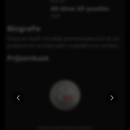
813
XP
All-time XP positie:
1001
Biografie
Pokeren heeft me altijd geïnteresseerd en ik wil
proberen er zo bekwaam mogelijk in te worden.
Prijzenkast
Finalist
ONK Poker 2023/2024