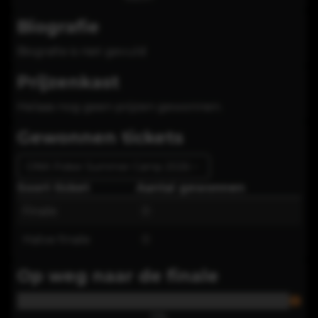
Biografie
Biografie is niet gevuld
Prijzenkast
Helaas nog geen prijzen gewonnen.
Gewonnen tickets
ONK Poker Summer Camp 2026
Soort ticket
Aantal gewonnen
Finale
0
Halve finale
0
Op weg naar de finale
0
%