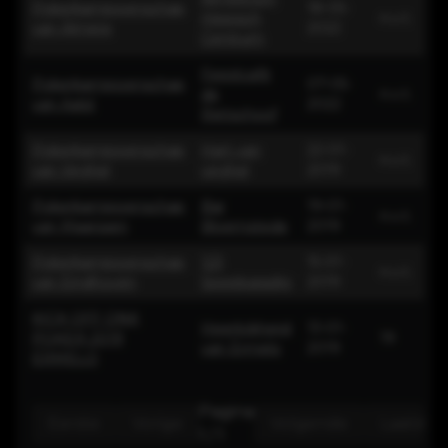
Pokerkampioenschap
18-05-
Hippisch
n.v.t.
van Almere
2022
Centrum
Feestcafé
Pokerkampioenschap
07-05-
de
n.v.t.
van Aalst
2022
Rietschoof
Pokerkampioenschap
Hart van
22-01-
n.v.t.
van Veghel
veghel
2019
Pokerkampioenschap
Bar
19-01-
n.v.t.
van Maarssen
Bloemstede
2019
Pokerkampioenschap
123
15-01-
n.v.t.
van Eindhoven
Speelparadijs
2019
KICK OFF ONK
Heerlickheijd
13-01-
POKER 2019
19
van Ermelo
2019
ERMELO
Pagina
Eerste
Vorige
Volgende
Laatste
1
/
1