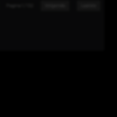
Pagina
1
/
132
Volgende
Laatste