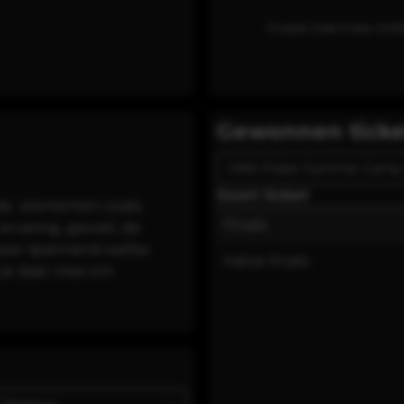
Finalist
ONK Poker 2019/2020
Finalist
ONK Poker 2020
Gewonnen ticke
ONK Poker Summer Camp 
Soort ticket
ende elementen zoals:
Finale
ervaring, gevoel, de
 weer spannend welke
Halve finale
a je daar mee om.