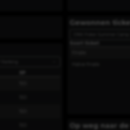
Gewonnen ticke
ONK Poker Summer Camp 
Soort ticket
Finale
 Ranking
Halve finale
XP
150
150
150
Op weg naar de 
150