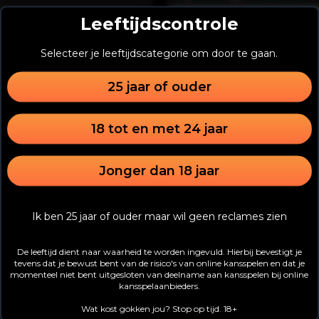
Leeftijdscontrole
150
Selecteer je leeftijdscategorie om door te gaan.
Resultaten
25 jaar of ouder
Toernooi
Locatie
18 tot en met 24 jaar
Eerste
Vorige
Jonger dan 18 jaar
Ik ben 25 jaar of ouder maar wil geen reclames zien
De leeftijd dient naar waarheid te worden ingevuld. Hierbij bevestigt je
tevens dat je bewust bent van de risico's van online kansspelen en dat je
momenteel niet bent uitgesloten van deelname aan kansspelen bij online
kansspelaanbieders.
carrière
Wat kost gokken jou? Stop op tijd. 18+