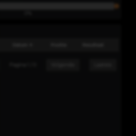
0
%
Datum
▼
Positie
Resultaat
Pagina
1
/
0
Volgende
Laatste