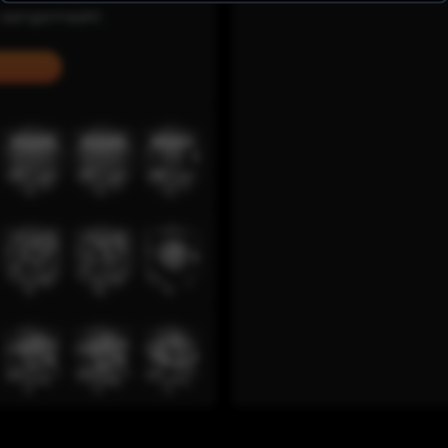
t aangemaakt