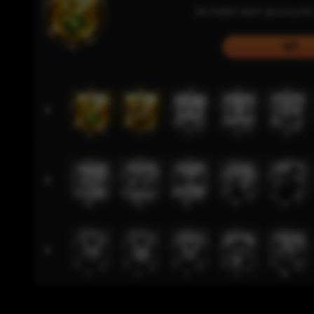
Je hebt een accoun
1
/
1