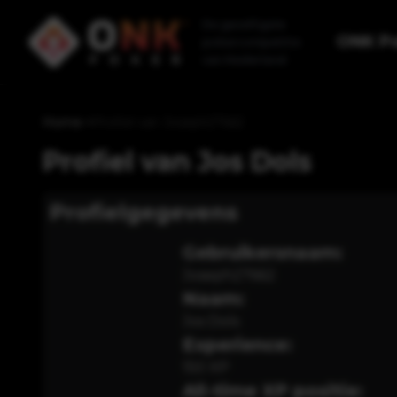
De gezelligste
ONK P
pokercompetitie
van Nederland
Home
>
Profiel van Joseph27662
Profiel van
Jos Dols
Profielgegevens
Gebruikersnaam:
Joseph27662
Naam:
Jos Dols
Experience:
150
XP
All-time XP positie: