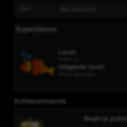
17892
Bart Benjamins
Experience
Level:
Poker vis
Volgende level:
Poker debutant
Achievements
Begin je poker