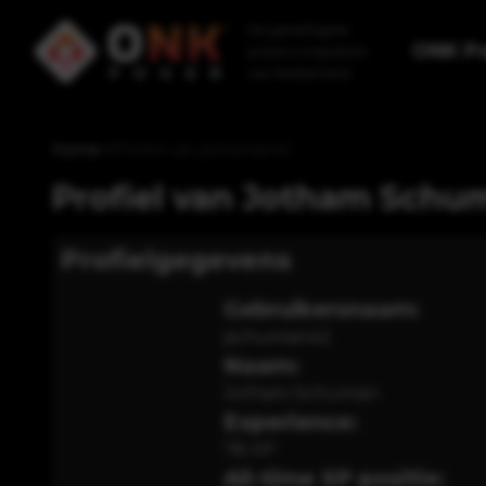
De gezelligste
ONK P
pokercompetitie
van Nederland
Home
>
Profiel van jschuman42
Profiel van
Jotham Schu
Profielgegevens
Gebruikersnaam:
jschuman42
Naam:
Jotham Schuman
Experience:
78
XP
All-time XP positie: