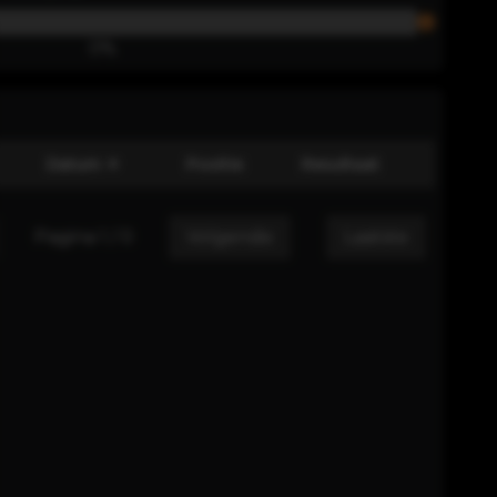
0
%
Datum
▼
Positie
Resultaat
Pagina
1
/
0
Volgende
Laatste