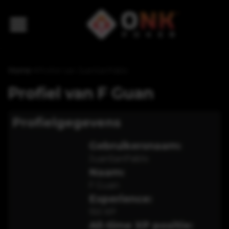
Home
>
Profiel van JuanSanPablo
Profiel van
F Guan
Profielgegevens
Gebruikersnaam:
JuanSanPablo
Naam:
F Guan
Experience:
150
XP
All-time XP positie: