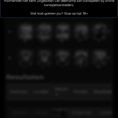
momenteel niet bent uitgesloten van deelname aan kansspelen bij online
kansspelaanbieders.
Wat kost gokken jou? Stop op tijd. 18+
Resultaten
Datum
Toernooi
Locatie
Positie
Resultaat
▼
Pagina
Eerste
Vorige
Volgende
Laatste
1
/
0